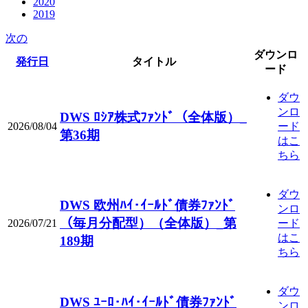
2020
2019
次の
ダウンロ
発行日
タイトル
ード
ダウ
ンロ
DWS ﾛｼｱ株式ﾌｧﾝﾄﾞ（全体版）_
2026/08/04
ード
第36期
はこ
ちら
ダウ
DWS 欧州ﾊｲ･ｲｰﾙﾄﾞ債券ﾌｧﾝﾄﾞ
ンロ
（毎月分配型）（全体版）_第
2026/07/21
ード
はこ
189期
ちら
ダウ
DWS ﾕｰﾛ･ﾊｲ･ｲｰﾙﾄﾞ債券ﾌｧﾝﾄﾞ
ンロ