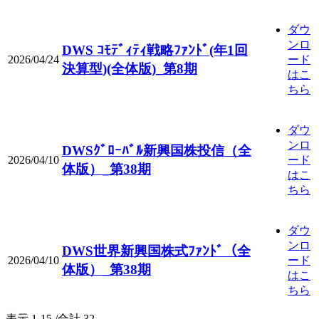
ダウ
ンロ
DWS ｺﾓﾃﾞｨﾃｨ戦略ﾌｧﾝﾄﾞ(年1回
2026/04/24
ード
決算型)(全体版)_第8期
はこ
ちら
ダウ
ンロ
DWSｸﾞﾛｰﾊﾞﾙ新興国株投信（全
2026/04/10
ード
体版）_第38期
はこ
ちら
ダウ
ンロ
DWS世界新興国株式ﾌｧﾝﾄﾞ（全
2026/04/10
ード
体版）_第38期
はこ
ちら
表示
1-15 /合計 32