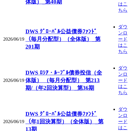
体版）_第40期
はこ
ちら
ダウ
DWS ｸﾞﾛｰﾊﾞﾙ公益債券ﾌｧﾝﾄﾞ
ンロ
（毎月分配型）（全体版）_第
2026/06/19
ード
はこ
201期
ちら
ダウ
DWS ﾛｼｱ・ﾙｰﾌﾞﾙ債券投信（全
ンロ
体版） （毎月分配型）_第213
2026/06/19
ード
はこ
期/（年2回決算型）_第36期
ちら
ダウ
DWS ｸﾞﾛｰﾊﾞﾙ公益債券ﾌｧﾝﾄﾞ
ンロ
（年1回決算型）（全体版）_第
2026/06/19
ード
はこ
13期