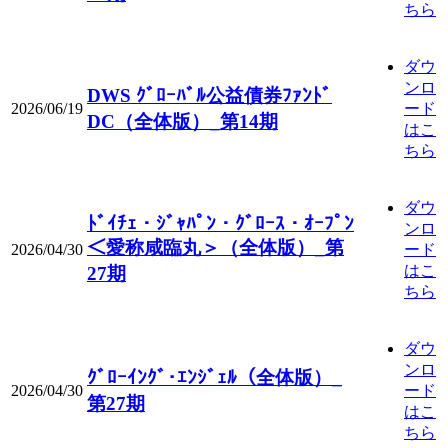
ちら
ダウ
ンロ
DWS ｸﾞﾛｰﾊﾞﾙ公益債券ﾌｧﾝﾄﾞ
2026/06/19
ード
DC（全体版）_第14期
はこ
ちら
ダウ
ﾄﾞｲﾁｪ・ｼﾞｬﾊﾟﾝ・ｸﾞﾛｰｽ・ｵｰﾌﾟﾝ
ンロ
＜愛称咸臨丸＞（全体版）_第
2026/04/30
ード
はこ
27期
ちら
ダウ
ンロ
ｸﾞﾛｰｲﾝｸﾞ･ｴﾝｼﾞｪﾙ（全体版）_
2026/04/30
ード
第27期
はこ
ちら