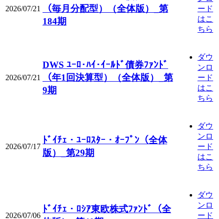
（毎月分配型）（全体版）_第
2026/07/21
ード
はこ
184期
ちら
ダウ
DWS ﾕｰﾛ･ﾊｲ･ｲｰﾙﾄﾞ債券ﾌｧﾝﾄﾞ
ンロ
（年1回決算型）（全体版）_第
2026/07/21
ード
はこ
9期
ちら
ダウ
ンロ
ﾄﾞｲﾁｪ・ﾕｰﾛｽﾀｰ・ｵｰﾌﾟﾝ（全体
2026/07/17
ード
版）_第29期
はこ
ちら
ダウ
ンロ
ﾄﾞｲﾁｪ・ﾛｼｱ東欧株式ﾌｧﾝﾄﾞ（全
2026/07/06
ード