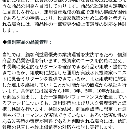
うな商品の開発を目指しております。商品の設定後も定期的
に見直しを行ない、運用資産規模の観点で運用の継続が困難
であるなどの事情により、投資家保護のために必要と考えら
れる場合には、商品性の一部変更や繰上償還等の対応を検討
します。
◆
個別商品の品質管理
：
当社では、顧客利益最優先の業務運営を実践するため、個別
商品の品質管理を行います。投資家のニーズを的確に捉え、
中長期に安定的なリターンを確保できる商品が組成・提供で
きているか、組成時に想定した運用が実践され投資家へコス
トに見合うリターンを提供できているか、また組成時に想定
した運用を継続していくことが可能か等の観点から検証を行
います。具体的には設定から
1
年、
3
年、
5
年、
10
年が経過し
た商品を抽出し、また一定期間パフォーマンスが低迷してい
るファンドについても、運用部門およびリスク管理部門と連
携し検証を行います。検証の結果、商品組成時に想定した運
用やパフォーマンスが実現できていない、あるいは実効性の
ある改善策の策定が困難であると判断される場合には、信託
報酬の見直しや繰上償還等の対応を検討し実行します。