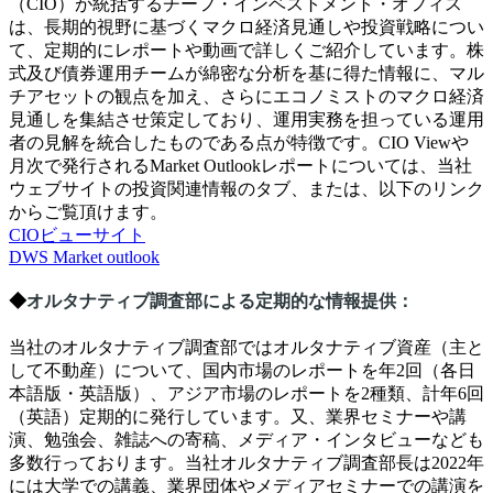
（
CIO
）が統括するチーフ・インベストメント・オフィス
は、長期的視野に基づくマクロ経済見通しや投資戦略につい
て、定期的にレポートや動画で詳しくご紹介しています。株
式及び債券運用チームが綿密な分析を基に得た情報に、マル
チアセットの観点を加え、さらにエコノミストのマクロ経済
見通しを集結させ策定しており、運用実務を担っている運用
者の見解を統合したものである点が特徴です。
CIO View
や
月次で発行される
Market Outlook
レポートについては、当社
ウェブサイトの投資関連情報のタブ、または、以下のリンク
からご覧頂けます。
CIOビューサイト
DWS Market outlook
◆
オルタナティブ調査部による定期的な情報提供：
当社のオルタナティブ調査部ではオルタナティブ資産（主と
して不動産）について、国内市場のレポートを年
2
回（各日
本語版・英語版）、アジア市場のレポートを
2
種類、計年
6
回
（英語）定期的に発行しています。又、業界セミナーや講
演、勉強会、雑誌への寄稿、メディア・インタビューなども
多数行っております。当社オルタナティブ調査部長は
2022
年
には大学での講義、業界団体やメディアセミナーでの講演を