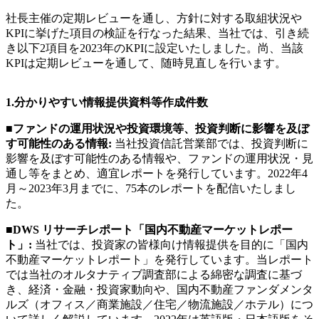
社長主催の定期レビューを通し、方針に対する取組状況や
KPIに挙げた項目の検証を行なった結果、当社では、引き続
き以下2項目を2023年のKPIに設定いたしました。尚、当該
KPIは定期レビューを通して、随時見直しを行います。
1.
分かりやすい情報提供資料等作成件数
■
ファンドの運用状況や投資環境等、投資判断に影響を及ぼ
す可能性のある情報
:
当社投資信託営業部では、投資判断に
影響を及ぼす可能性のある情報や、ファンドの運用状況・見
通し等をまとめ、適宜レポートを発行しています。2022年4
月～2023年3月までに、75本のレポートを配信いたしまし
た。
■DWS リサーチレポート「国内不動産マーケットレポー
ト」:
当社では、投資家の皆様向け情報提供を目的に「国内
不動産マーケットレポート」を発行しています。当レポート
では当社のオルタナティブ調査部による綿密な調査に基づ
き、経済・金融・投資家動向や、国内不動産ファンダメンタ
ルズ（オフィス／商業施設／住宅／物流施設／ホテル）につ