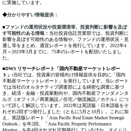
に実施しています。
◆
分かりやすい情報提供
：
■
ファンドの運用状況や投資環境等、投資判断に影響を及ぼ
す可能性のある情報：
当社投資信託営業部では、投資判断に
影響を及ぼす可能性のある情報や、ファンドの運用状況・見
通し等をまとめ、適宜レポートを発行しています。2022年4
月～2023年3月までに、75本のレポートを配信いたしまし
た。
■
DWS リサーチレポート「国内不動産マーケットレポー
ト」
:
当社では、投資家の皆様向け情報提供を目的に「国内
不動産マーケットレポート」を発行しています。当レポート
では当社のオルタナティブ調査部による綿密な調査に基づ
き、経済・金融・投資家動向や、国内不動産ファンダメンタ
ルズ（オフィス／商業施設／住宅／物流施設／ホテル）につ
いて詳しく解説しています。2022年は英語版・日本語版をそ
れぞれ2回ずつ発行しました（ともに5月と10月）。これに加
え、英語版レポート「Asia Pacific Real Estate Market Strategic
Outlook」を年2回、「Asia Pacific Property Performance
Monitor」を年4回それぞれ定期発行しているほか、タイムリ