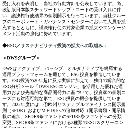
受け入れを表明し、当社の行動方針を公表しています。尚、
改訂版日本版スチュワードシップ・コードの受け入れに伴
い、議決権行使結果の個別開示を行っています。当社グルー
プのコーポレート・ガバナンス・センターにおいて人員を拡
充するとともに、議決権行使の対象企業の拡大やエンゲージ
メント活動の強化に努めています。
◆
ESG
／サステナビリティ投資の拡大への取組み
：
＜DWSグループ＞
DWSはアクティブ、パッシブ、オルタナティブを網羅する
運用プラットフォームを通じて、ESG投資を推進していま
す。ESG投資の20年超に及ぶ実績に加えて、独自の総合的な
ESG分析ツール「DWS ESGエンジン」を活用した優れた運
用力および先進的な商品開発力に基づいて、投資家の個別ニ
ーズにも対応可能な形で、ESG投資の機会を提供していま
す。2022年度には、①欧州サステナブルファイナンス開示規
則（SFDR）およびMiFIDIIへの追加対応（開示書類・開示情
報の追加、SFDR9条ファンドのSFDR8条ファンドへの分類
変更、SFDR8条ファンドにおける2種類のESGスクリーニン