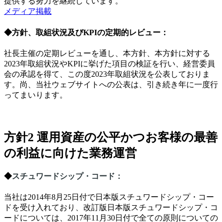
提供する努力を継続しています。
メディア掲載
◆
方針、取組状況及びKPIの定期的レビュー
：
社長主催の定期レビューを通し、本方針、本方針に対する
2023
年取組状況や
KPI
に挙げた項目の検証を行い、経営委員
会の承認を得て、この度
2023
年取組状況を公表しておりま
す。尚、当社ウェブサイトへの公表は、引き続き年に一度行
ってまいります。
方針2 運用資産の公平かつお客様の最善
の利益に向けた業務運営
◆
スチュワードシップ・コード：
当社は
2014
年
8
月
25
日付で日本版スチュワードシップ・コー
ドを受け入れており、改訂版日本版スチュワードシップ・コ
ードについては、
2017
年
11
月
30
日付で全ての原則についての