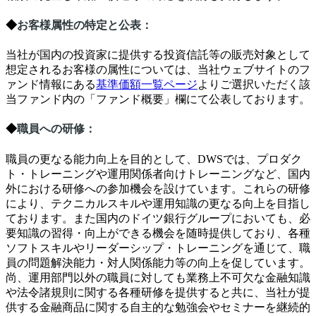
◆
お客様属性の特定と公表
：
当社が国内の投資家に提供する投資信託等の販売対象として
想定されるお客様の属性については、当社ウェブサイトのフ
ァンド情報にある
基準価額一覧ページ
よりご選択いただく該
当ファンド内の「ファンド概要」欄にて公表しております。
◆
職員への研修
：
職員の更なる能力向上を目的として、
DWS
では、プロダク
ト・トレーニングや運用関係者向けトレーニングなど、国内
外における研修への参加機会を設けています。これらの研修
により、テクニカルスキルや運用知識の更なる向上を目指し
ております。また国内のドイツ銀行グループにおいても、必
要知識の習得・向上ができる機会を随時提供しており、各種
ソフトスキルやリーダーシップ・トレーニングを通じて、職
員の問題解決能力・対人関係能力等の向上を促しています。
尚、運用部門以外の職員に対しても業務上不可欠な金融知識
や法令諸規則に関する各種研修を提供すると共に、当社が提
供する金融商品に関する自主的な勉強会やセミナーを継続的