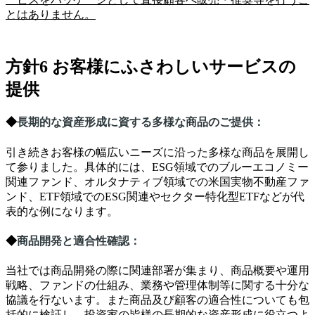
とはありません。
方針6 お客様にふさわしいサービスの
提供
◆
長期的な資産形成に資する多様な商品のご提供：
引き続きお客様の幅広いニーズに沿った多様な商品を展開し
て参りました。具体的には、
ESG
領域でのブルーエコノミー
関連ファンド、オルタナティブ領域での米国実物不動産ファ
ンド、
ETF
領域での
ESG
関連やセクター特化型
ETF
などが代
表的な例になります。
◆
商品開発と適合性確認
：
当社では商品開発の際に関連部署が集まり、商品概要や運用
戦略、ファンドの仕組み、業務や管理体制等に関する十分な
協議を行ないます。また商品及び顧客の適合性についても包
括的に検証し、投資家の皆様の長期的な資産形成に役立つよ