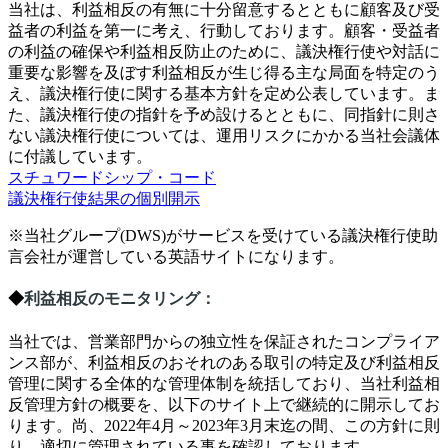
当社は、利益相反の有無に十分留意するとともに顧客及び受
益者の利益を第一に考え、行動しております。顧客・受益者
の利益の確保や利益相反防止のために、議決権行使や対話に
重要な影響を及ぼす利益相反が生じ得る主な局面を特定のう
え、議決権行使に関する基本方針を定め公表しています。ま
た、議決権行使の指針を予め設けるとともに、同指針に則さ
ない議決権行使については、運用リスクにかかる当社会議体
に付議しています。
スチュワードシップ・コード
議決権行使結果の個別開示
※当社グループ(DWS)がサービスを受けている議決権行使助
言会社が運営している英語サイトになります。
◆
利益相反のモニタリング
：
当社では、営業部門からの独立性を保証されたコンプライア
ンス部が、利益相反のおそれのある取引の特定及び利益相反
管理に関する全体的な管理体制を統括しており、当社利益相
反管理方針の概要を、以下のサイト上で継続的に開示してお
ります。尚、
2022
年
4
月～
2023
年
3
月末迄の間、この方針に則
り、適切に管理されている事を確認しております。