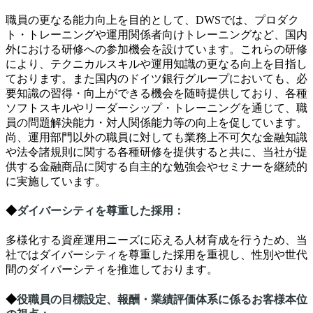
職員の更なる能力向上を目的として、
DWS
では、プロダク
ト・トレーニングや運用関係者向けトレーニングなど、国内
外における研修への参加機会を設けています。これらの研修
により、テクニカルスキルや運用知識の更なる向上を目指し
ております。また国内のドイツ銀行グループにおいても、必
要知識の習得・向上ができる機会を随時提供しており、各種
ソフトスキルやリーダーシップ・トレーニングを通じて、職
員の問題解決能力・対人関係能力等の向上を促しています。
尚、運用部門以外の職員に対しても業務上不可欠な金融知識
や法令諸規則に関する各種研修を提供すると共に、当社が提
供する金融商品に関する自主的な勉強会やセミナーを継続的
に実施しています。
◆
ダイバーシティを尊重した採用：
多様化する資産運用ニーズに応える人材育成を行うため、当
社ではダイバーシティを尊重した採用を重視し、性別や世代
間のダイバーシティを推進しております。
◆
役職員の目標設定、報酬・業績評価体系に係るお客様本位