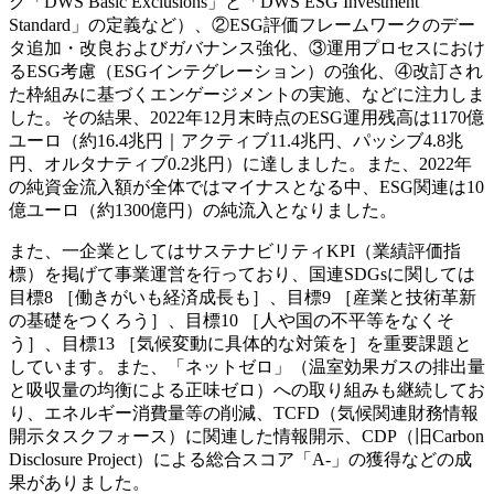
グ「DWS Basic Exclusions」と「DWS ESG Investment
Standard」の定義など）、②ESG評価フレームワークのデー
タ追加・改良およびガバナンス強化、③運用プロセスにおけ
るESG考慮（ESGインテグレーション）の強化、④改訂され
た枠組みに基づくエンゲージメントの実施、などに注力しま
した。その結果、2022年12月末時点のESG運用残高は1170億
ユーロ（約16.4兆円｜アクティブ11.4兆円、パッシブ4.8兆
円、オルタナティブ0.2兆円）に達しました。また、2022年
の純資金流入額が全体ではマイナスとなる中、ESG関連は10
億ユーロ（約1300億円）の純流入となりました。
また、一企業としてはサステナビリティKPI（業績評価指
標）を掲げて事業運営を行っており、国連SDGsに関しては
目標8 ［働きがいも経済成長も］、目標9 ［産業と技術革新
の基礎をつくろう］、目標10 ［人や国の不平等をなくそ
う］、目標13 ［気候変動に具体的な対策を］を重要課題と
しています。また、「ネットゼロ」（温室効果ガスの排出量
と吸収量の均衡による正味ゼロ）への取り組みも継続してお
り、エネルギー消費量等の削減、TCFD（気候関連財務情報
開示タスクフォース）に関連した情報開示、CDP（旧Carbon
Disclosure Project）による総合スコア「A-」の獲得などの成
果がありました。