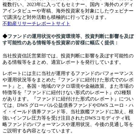
複数行い、
2023
年に入ってもセミナー、国内・海外のメディ
アインタビューや寄稿、海外投資家を対象にしたウェビナー
で講演など対外活動も積極的に行っております。
不動産リサーチレポートサイト
◆
ファンドの運用状況や投資環境等、投資判断に影響を及ぼ
す可能性のある情報等を投資家の皆様に幅広く提供：
当社投資信託営業部では、投資判断に影響を及ぼす可能性の
ある情報等をまとめ、適宜レポートを発行しています。
レポートには主に当社が運用するファンドのパフォーマンス
や運用状況等をまとめた『ファンドに紐付けた形式でのレポ
ート』と、各国・地域のマクロ環境や金融政策、また市場の
特徴等を『ファンドに紐付けない形式のレポート』の2種類
があります。『ファンドに紐付けた形式のレポート』につい
ては、DWS グローバル公益債券ファンドやDWS ユーロ・ハ
イ・イールド債券ファンド等、当社旗艦ファンドに加え、根
強いインフレ圧力等を受け注目されたDWSコモディティ戦
略ファンドのパフォーマンスや運用状況、今後の見通し等を
ご説明する内容となっています。