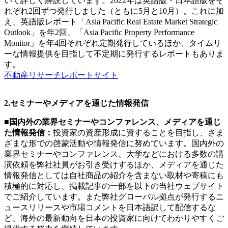
いて詳しく解説しています。2022年は英語版・日本語版をそ
れぞれ2回ずつ発行しました（ともに5月と10月）。これに加
え、英語版レポート「Asia Pacific Real Estate Market Strategic
Outlook」を年2回、「Asia Pacific Property Performance
Monitor」を年4回それぞれ定期発行しているほか、タイムリ
ーな情報提供を目指して不定期に発行するレポートもありま
す。
不動産リサーチレポートサイト
2.セミナーやメディアを通じた情報発信
■国内外の業界セミナーやコンファレンス、メディアを通じ
た情報発信：
投資家の資産形成に資することを目指し、さま
ざまな形での啓蒙活動や情報発信に努めています。国内外の
業界セミナーやコンファレンス、大学などにおける多数の講
演依頼を弊社社員がお引き受けするほか、メディアを通じた
情報発信としては自社商品の紹介を含まない取材や寄稿にも
積極的に対応し、掲載記事の一部を以下の当社ウェブサイト
でご紹介しています。また弊社グローバル拠点が発行するニ
ュースリリースや市場コメントを日本語訳して配信するな
ど、海外の最新動向を日本の投資家に向けてわかりやすくご