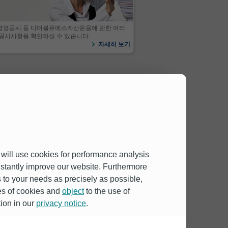
경영공시 등 디더블유에스자산운용에 관한 여러
공시사항을 확인하실 수 있습니다.
자세히 보기
 will use cookies for performance analysis
onstantly improve our website. Furthermore
to your needs as precisely as possible,
용대출119
전자공시시스템
서민금융1332
pes of cookies and
object
to the use of
투자안전지킴이
유의사항
한국금융투자협회
예방을 위한 소비자 유의사항
펀드정보 원클릭
tion in our
privacy notice
.
신용정보활용체제