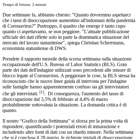
Tempo di lettura: 2 minuti
Due settimane fa, abbiamo chiesto: "Quanto dovremmo aspettarci
che i tassi di disoccupazione aumentino all'indomani della pandemia
di Coronavirus?” Purtroppo, il quadro che emerge è tanto cupo
quanto ci aspettavamo, se non peggiore. "L'attuale pubblicazione
ufficiale dei dati riflette solo in parte la drammatica situazione del
mercato del lavoro statunitense", spiega Christian Scherrmann,
economista statunitense di DWS.
Prendete il rapporto mensile della scorsa settimana sulla situazione
occupazionale dell'U.S. Bureau of Labor Statistics (BLS). Gran
parte dei dati dell'indagine utilizzati sono precedenti alle misure di
blocco legate al Coronavirus. A peggiorare le cose, la BLS stessa ha
riconosciuto che le nuove linee guida di intervista per l'indagine
sulle famiglie hanno apparentemente confuso sia gli intervistatori
[1]
che gli intervistati.
. Di conseguenza, l'aumento del tasso di
disoccupazione dal 3,5% di febbraio al 4,4% di marzo
probabilmente sottovaluta la situazione. La domanda critica è di
quanto.
Il nostro “Grafico della Settimana” si sforza per la prima volta di
rispondere, quantificando i potenziali errori di misurazione e
includendo altre fonti di dati con un ritardo minore. Nella settimana
che si è conclusa il 28 marzo, le richieste iniziali di disoccupazione