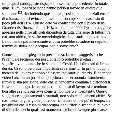
sono quasi raddoppiate rispetto alla settimana precedente. In totale,
quasi 10 milioni di persone hanno perso il lavoro in queste due
[2]
settimane
. Includendo questo dato, così come i potenziali errori
di misurazione, si evince un tasso di disoccupazione nascosto di
poco più dell'11%. Questo dato va confrontato con il picco della
Grande crisi finanziaria del 10% nell'ottobre 2009. Quanto peggiore
apparirà nelle cifre ufficiali dipenderà da tutta una serie di fattori, tra
cui, non ultimo, le scelte metodologiche degli statistici governativi.
La domanda più interessante è: cosa potrebbe accadere in seguito in
termini di situazione occupazionale sottostante?
Come abbiamo spiegato in precedenza, la storia suggerisce che
l'eventuale recupero dei posti di lavoro potrebbe rivelarsi
significativo, a patto che lo shock del Covid-19 si dimostri di breve
durata. Ci sono però due importanti avvertimenti. In primo luogo, i
mercati del lavoro tendono ad essere indicatori di ritardo. E potrebbe
volerci ancora un po' di tempo prima che l'economia statunitense
ritrovi la sua posizione, dato che la pandemia continua a diffondersi.
In secondo luogo, le recenti perdite di posti di lavoro si estendono
ben oltre i settori più ovvi come tempo libero e hospitality. Questo
suggerisce aggiustamenti strutturali, non solo cambiamenti ciclici. Se
così fosse, la guarigione potrebbe richiedere un bel po' di tempo. Le
possibilità che il tasso di disoccupazione ufficiale scenda di nuovo al
di sotto del 4% in qualsiasi momento sembrano sempre più scarse.