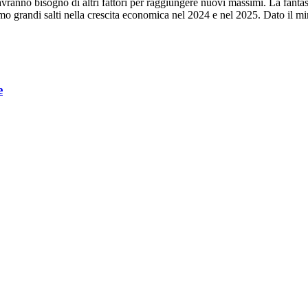
avranno bisogno di altri fattori per raggiungere nuovi massimi. La fantasi
amo grandi salti nella crescita economica nel 2024 e nel 2025. Dato il mi
e