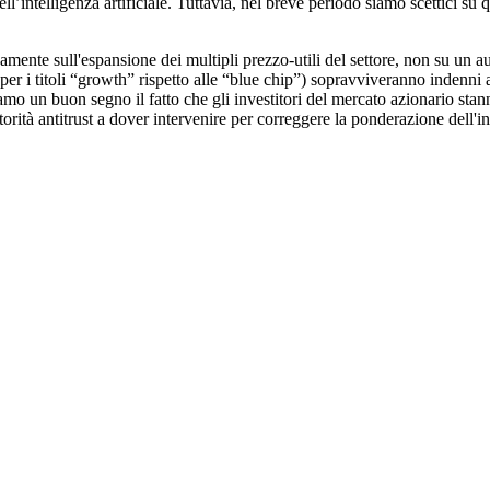
l’intelligenza artificiale. Tuttavia, nel breve periodo siamo scettici su 
vamente sull'espansione dei multipli prezzo-utili del settore, non su un 
er i titoli “growth” rispetto alle “blue chip”) sopravviveranno indenni a
deriamo un buon segno il fatto che gli investitori del mercato azionario 
orità antitrust a dover intervenire per correggere la ponderazione dell'in