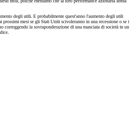
questi titoli, poiché riteniamo che la loro performance azionaria abbia
aumento degli utili. E probabilmente quest'anno l'aumento degli utili
i prossimi mesi se gli Stati Uniti scivoleranno in una recessione o se i
stanno correggendo la sovraponderazione di una manciata di società in un
dice.