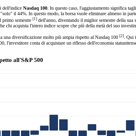
i dell'indice
Nasdaq 100
. In questo caso, l'aggiustamento significa tagl
 "solo" il 44%. In questo modo, la borsa vuole eliminare almeno in parte 
[1]
nel primo semestre
dell'anno, diventando il miglior semestre della sua s
e chi acquista l'intero indice scopre che più della metà del suo investimen
[2]
a una diversificazione molto più ampia rispetto al Nasdaq 100
. Qui 
00, l'investitore conta di acquistare un riflesso dell'economia statunit
petto all'S&P 500