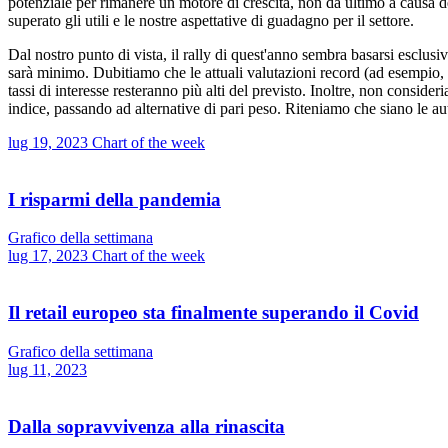
potenziale per rimanere un motore di crescita, non da ultimo a causa del
superato gli utili e le nostre aspettative di guadagno per il settore.
Dal nostro punto di vista, il rally di quest'anno sembra basarsi esclusi
sarà minimo. Dubitiamo che le attuali valutazioni record (ad esempio, p
tassi di interesse resteranno più alti del previsto. Inoltre, non consi
indice, passando ad alternative di pari peso. Riteniamo che siano le aut
lug 19, 2023
Chart of the week
I risparmi della pandemia
Grafico della settimana
lug 17, 2023
Chart of the week
Il retail europeo sta finalmente superando il Covid
Grafico della settimana
lug 11, 2023
Dalla sopravvivenza alla rinascita