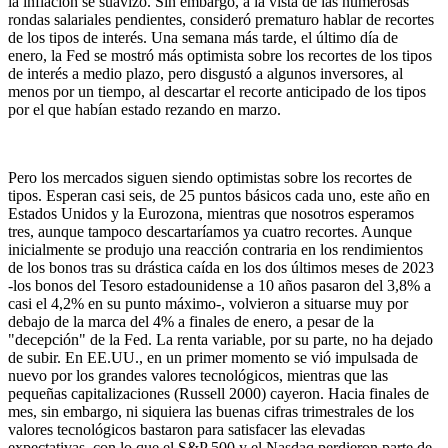
la inflación se suavizó. Sin embargo, a la vista de las numerosas
rondas salariales pendientes, consideró prematuro hablar de recortes
de los tipos de interés. Una semana más tarde, el último día de
enero, la Fed se mostró más optimista sobre los recortes de los tipos
de interés a medio plazo, pero disgustó a algunos inversores, al
menos por un tiempo, al descartar el recorte anticipado de los tipos
por el que habían estado rezando en marzo.
Pero los mercados siguen siendo optimistas sobre los recortes de
tipos. Esperan casi seis, de 25 puntos básicos cada uno, este año en
Estados Unidos y la Eurozona, mientras que nosotros esperamos
tres, aunque tampoco descartaríamos ya cuatro recortes. Aunque
inicialmente se produjo una reacción contraria en los rendimientos
de los bonos tras su drástica caída en los dos últimos meses de 2023
-los bonos del Tesoro estadounidense a 10 años pasaron del 3,8% a
casi el 4,2% en su punto máximo-, volvieron a situarse muy por
debajo de la marca del 4% a finales de enero, a pesar de la
"decepción" de la Fed. La renta variable, por su parte, no ha dejado
de subir. En EE.UU., en un primer momento se vió impulsada de
nuevo por los grandes valores tecnológicos, mientras que las
pequeñas capitalizaciones (Russell 2000) cayeron. Hacia finales de
mes, sin embargo, ni siquiera las buenas cifras trimestrales de los
valores tecnológicos bastaron para satisfacer las elevadas
expectativas, con lo que el S&P 500 y el Nasdaq perdieron parte de