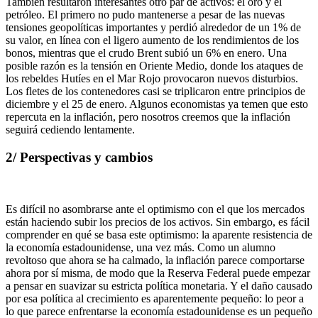
También resultaron interesantes otro par de activos: el oro y el
petróleo. El primero no pudo mantenerse a pesar de las nuevas
tensiones geopolíticas importantes y perdió alrededor de un 1% de
su valor, en línea con el ligero aumento de los rendimientos de los
bonos, mientras que el crudo Brent subió un 6% en enero. Una
posible razón es la tensión en Oriente Medio, donde los ataques de
los rebeldes Hutíes en el Mar Rojo provocaron nuevos disturbios.
Los fletes de los contenedores casi se triplicaron entre principios de
diciembre y el 25 de enero. Algunos economistas ya temen que esto
repercuta en la inflación, pero nosotros creemos que la inflación
seguirá cediendo lentamente.
2/ Perspectivas y cambios
Es difícil no asombrarse ante el optimismo con el que los mercados
están haciendo subir los precios de los activos. Sin embargo, es fácil
comprender en qué se basa este optimismo: la aparente resistencia de
la economía estadounidense, una vez más. Como un alumno
revoltoso que ahora se ha calmado, la inflación parece comportarse
ahora por sí misma, de modo que la Reserva Federal puede empezar
a pensar en suavizar su estricta política monetaria. Y el daño causado
por esa política al crecimiento es aparentemente pequeño: lo peor a
lo que parece enfrentarse la economía estadounidense es un pequeño