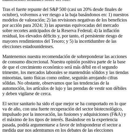
Tras el fuerte repunte del S&P 500 (casi un 20% desde finales de
octubre), volvemos a ver riesgo a la baja basándonos en: 1) nuestros
modelos de valoración; 2) las revisiones negativas de los beneficios
por acción para 2024; 3) las apuestas equivocadas del mercado
sobre recortes anticipados de la Reserva Federal; 4) la inflación
residual, los elevados déficits y, por tanto, el persistente riesgo de
mayores rendimientos del Tesoro; y 5) la incertidumbre de las
elecciones estadounidenses.
Mantenemos nuestra recomendación de sobreponderar las acciones
de consumo discrecional. Nuestra opinión positiva parte de la base
de que el crecimiento económico será más débil en el segundo
trimestre, los mercados laborales se mantendrán sólidos y las tiendas
minoristas, tanto físicas como online, seguirán arrojando cifras
sólidas. No obstante, observamos que las tendencias de la
automoción, los artículos de lujo y las prendas de vestir son débiles
y deben vigilarse de cerca.
El sector sanitario ha sido el que mejor se ha comportado en lo que
va de año, con una fuerte recuperación del sector biotecnológico,
impulsado por la innovación, las fusiones y adquisiciones (F&A) y
el máximo de los tipos de interés. Basándose en la experiencia
pasada, podría argumentarse a favor de infraponderar el sector a
medida que nos adentramos en los debates de las elecciones