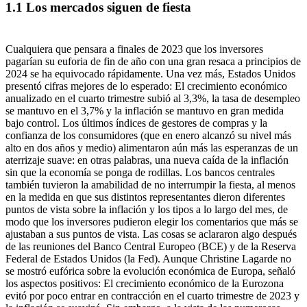
1.1 Los mercados siguen de fiesta
Cualquiera que pensara a finales de 2023 que los inversores
pagarían su euforia de fin de año con una gran resaca a principios de
2024 se ha equivocado rápidamente. Una vez más, Estados Unidos
presentó cifras mejores de lo esperado: El crecimiento económico
anualizado en el cuarto trimestre subió al 3,3%, la tasa de desempleo
se mantuvo en el 3,7% y la inflación se mantuvo en gran medida
bajo control. Los últimos índices de gestores de compras y la
confianza de los consumidores (que en enero alcanzó su nivel más
alto en dos años y medio) alimentaron aún más las esperanzas de un
aterrizaje suave: en otras palabras, una nueva caída de la inflación
sin que la economía se ponga de rodillas. Los bancos centrales
también tuvieron la amabilidad de no interrumpir la fiesta, al menos
en la medida en que sus distintos representantes dieron diferentes
puntos de vista sobre la inflación y los tipos a lo largo del mes, de
modo que los inversores pudieron elegir los comentarios que más se
ajustaban a sus puntos de vista. Las cosas se aclararon algo después
de las reuniones del Banco Central Europeo (BCE) y de la Reserva
Federal de Estados Unidos (la Fed). Aunque Christine Lagarde no
se mostró eufórica sobre la evolución económica de Europa, señaló
los aspectos positivos: El crecimiento económico de la Eurozona
evitó por poco entrar en contracción en el cuarto trimestre de 2023 y