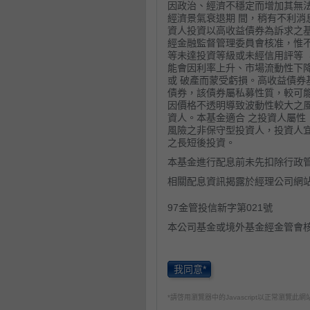
因政治、經濟不穩定而增加其無
經濟景氣衰退期 間，稍有不利消
資人投資以高收益債券為訴求之基
經金融監督管理委員會核准，惟
等未達投資等級或未經信用評等 
能會因利率上升、市場流動性下
或 破產而蒙受虧損。高收益債券基
債券，該債券屬私募性質，較可能
因價格不透明導致波動性較大之
資人。本基金適合 之投資人屬性
風險之非保守型投資人，投資人宜
之長短後投資。
本基金進行配息前未先扣除行政
相關配息資訊揭露於經理公司網
97金管投信新字第021號
本公司基金或境外基金經金管會
經理公司以往之經理績效不保證
良管理人之注意義務外，不負責
人申購前應詳閱基金公開說明書
我同意*
勢預測不必然代表本基金之績效
有關基金應負擔之費用(境外基金
*請啓用瀏覽器中的Javascript以正常瀏覽此網
資人須知中。本基金備有公開說