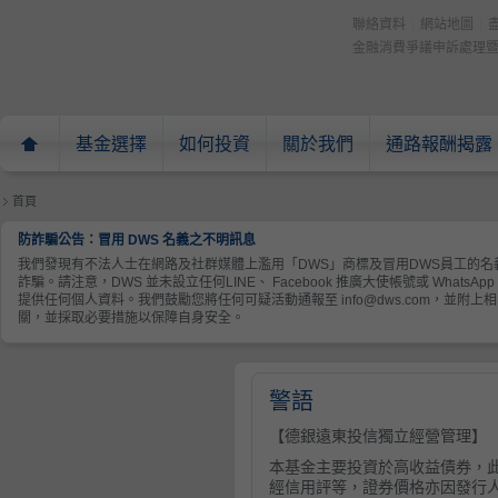
聯絡資料
|
網站地圖
|
金融消費爭議申訴處理
基金選擇
如何投資
關於我們
通路報酬揭露
頁
首頁
防詐騙公告：冒用 DWS 名義之不明訊息
我們發現有不法人士在網路及社群媒體上濫用「DWS」商標及冒用DWS員工的名義進行
詐騙。請注意，DWS 並未設立任何LINE、 Facebook 推廣大使帳號或 Wha
提供任何個人資料。我們鼓勵您將任何可疑活動通報至 info@dws.com，並
關，並採取必要措施以保障自身安全。
警語
【德銀遠東投信獨立經營管理】
本基金主要投資於高收益債券，
經信用評等，證券價格亦因發行人