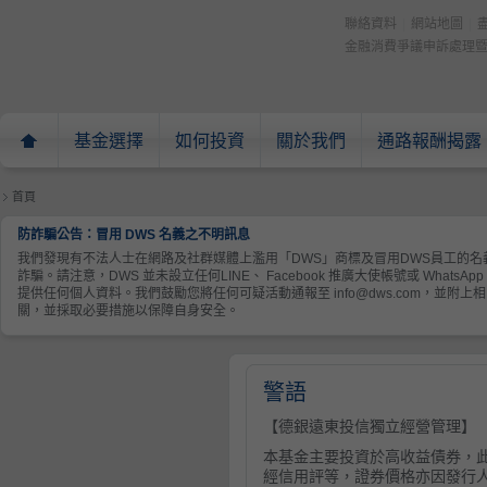
聯絡資料
|
網站地圖
|
金融消費爭議申訴處理
基金選擇
如何投資
關於我們
通路報酬揭露
頁
首頁
防詐騙公告：冒用 DWS 名義之不明訊息
我們發現有不法人士在網路及社群媒體上濫用「DWS」商標及冒用DWS員工的名義進行
詐騙。請注意，DWS 並未設立任何LINE、 Facebook 推廣大使帳號或 Wha
提供任何個人資料。我們鼓勵您將任何可疑活動通報至 info@dws.com，並
關，並採取必要措施以保障自身安全。
警語
【德銀遠東投信獨立經營管理】
本基金主要投資於高收益債券，
經信用評等，證券價格亦因發行人