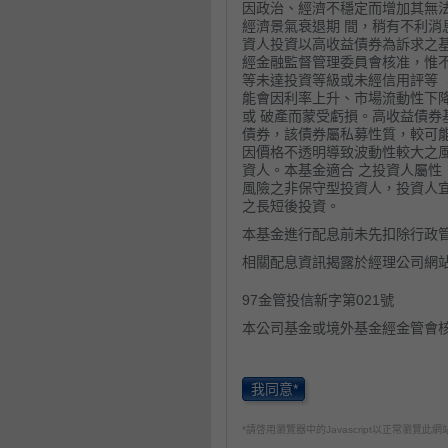
因政治、經濟不穩定而增加其無
經濟景氣衰退期 間，稍有不利消
資人投資以高收益債券為訴求之基
經金融監督管理委員會核准，惟
等未達投資等級或未經信用評等 
能會因利率上升、市場流動性下
或 破產而蒙受虧損。高收益債券基
債券，該債券屬私募性質，較可能
因價格不透明導致波動性較大之
資人。本基金適合 之投資人屬性
風險之非保守型投資人，投資人宜
之長短後投資。
本基金進行配息前未先扣除行政
相關配息資訊揭露於經理公司網
97金管投信新字第021號
本公司基金或境外基金經金管會
經理公司以往之經理績效不保證
良管理人之注意義務外，不負責
人申購前應詳閱基金公開說明書
我同意*
勢預測不必然代表本基金之績效
有關基金應負擔之費用(境外基金
*請啓用瀏覽器中的Javascript以正常瀏覽此網
資人須知中。本基金備有公開說