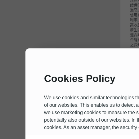
其無
證券
過高
信用
利率
高收
發生
適合
合能
之長
本基
相關
97
Cookies Policy
本公
之經
負責
金公
We use cookies and similar technologies th
閱基
of our websites. This enables us to detect 
明書
人索
we use marketing cookies to measure the su
http
potentially also outside of our websites. In 
及投資
我
或請
cookies. As an asset manager, the security of
組合
*請啓
如下