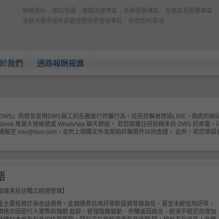
聯絡資料
|
網站地圖
|
盡職治理專區
|
永續發展專區
|
金融友善服務專區
|
金融消費爭議申訴處理暨檢舉管道專區
|
個資告知事項
於我們
通路報酬揭露
S」商標及冒用DWS員工的名義進行詐騙行為。這些詐騙者透過LINE、偽造的網站、Fa
cebook 推廣大使帳號或 WhatsApp 聊天群組。 若您接獲任何自稱來自 DWS 
至 info@dws.com，並附上相關文件及原始詐騙郵件以供查證。 此外，若您
語
銀遠東投信獨立經營管理】
金主要投資於高收益債券，此類債券信用評等較投資等級為低，甚至未經信用評等，
價格亦因發行人實際與預期 盈餘、管理階層變動、併購或因政治、經濟不穩定而增加