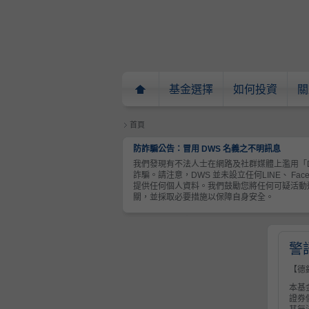
基金選擇
如何投資
關
頁
首頁
防詐騙公告：冒用 DWS 名義之不明訊息
我們發現有不法人士在網路及社群媒體上濫用「DW
詐騙。請注意，DWS 並未設立任何LINE、 Fa
提供任何個人資料。我們鼓勵您將任何可疑活動通報
關，並採取必要措施以保障自身安全。
警
【德
本基
證券