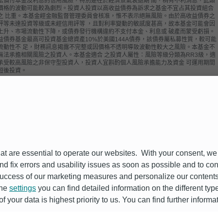
法償付本金及利息的信用風險，特別是在於經濟景氣衰退期 間，稍有不利消息，此類
價格的波動可能較為劇烈。投資人投資以高收益債券為訴求之基金不宜占其投資組合
之 比重。本基金經金融監督管理委員會核准，惟不表示絕無風險。由於高收益債券之
評等未達投資等級或未經信用評等 ，且對利率變動的敏感度甚高，故本基金可能會因
上升、市場流動性下降，或債券發行機構違約不支付本金、利息或 破產而蒙受虧損。
益債券基金最高可投資基金總資產10%於美國144A債券，該債券屬私募性質，較可能
流動性不 足，財務訊息揭露不完整或因價格不透明導致波動性較大之風險。本基金不
無法承擔相關風險之投資人。本基金適合 之投資人屬性：風險等級分類為RR3級，適
承受較高風險之非保守型投資人，投資人宜斟酌個人風險承擔能力及資金 可運用期間
短後投資。
金進行配息前未先扣除行政管理相關費用。
配息資訊揭露於經理公司網站（
https://funds.dws.com/tw
）
金管投信新字第021號
司基金或境外基金經金管會核准或同意生效，惟不表示絕無風險，基金經理公司以往
理績效不保證基金之最低投資收益；基金經理公司除盡善良管理人之注意義務外，不
本基金之盈虧，亦不保證最低之收益，投資人申購前應詳閱基金公開說明書或簡式基
開說明書。本文提及之經濟走勢預測不必然代表本基金之績效，本基金投資風險請詳
at are essential to operate our websites. With your consent, we
金公開說明書。有關基金應負擔之費用(境外基金含分銷費用)已揭露於基金之公開說
and fix errors and usability issues as soon as possible and to c
或投資人須知中。本基金備有公開說明書、簡式公開說明書及投資人須知備索，投資
取境內基金公開說明書、簡式基金公開說明書，可至本公司網站
ccess of our marketing measures and personalize our contents 
s://www.DWS.com.tw
、公開資訊觀測站
https://mops.tse.com.tw
，境外基金公開說明書
the
settings
you can find detailed information on the different ty
人須知請至本公司網站或境外基金資訊觀測站https://www.fundclear.com.tw查詢，
同意*
我不同
洽德銀遠東投信索取。
 your data is highest priority to us. You can find further informa
型基金若投資於高收益債券基金、新興市場債券基金及可轉換證券基金，其投資風險
用瀏覽器中的Javascript以正常瀏覽此網站。
：高收益債券基金之投資標的涵蓋低於投資等級之非投資等級債券，故需承受較大之