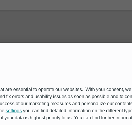
금융감독원
신
불법금융
금융사기 
at are essential to operate our websites. With your consent, we
and fix errors and usability issues as soon as possible and to c
ccess of our marketing measures and personalize our contents 
the
settings
you can find detailed information on the different ty
 your data is highest priority to us. You can find further informa