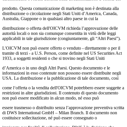
prodotto. Questa comunicazione di marketing non è destinata alla
distribuzione o circolazione negli Stati Uniti d’America, Canada,
Australia, Giappone o in qualsiasi altro paese in cui la
distribuzione o offerta dell'OICVM richieda l’approvazione delle
autorità locali o non sia comunque consentita in virtù delle leggi
applicabili in tale giurisdizione (congiuntamente, gli “Altri Paesi”).
L'OICVM non può essere offerto o venduto - direttamente o per il
tramite di terzi - a U.S. Person, come definite nel US Securities Act
1933, a soggetti residenti o che si trovino negli Stati Uniti
d’America o in uno degli Altri Paesi. Questo documento e le
informazioni in esso contenute non possono essere distribuite negli
USA. La distribuzione e la pubblicazione di tale documento, così
come l‘offerta o la vendita dell'OICVM potrebbero essere soggette a
restrizioni in altre giurisdizioni. Il contenuto di questo documento
non può essere modificato in alcun modo, né esso può
essere trasmesso o distribuito senza l’approvazione preventiva scritta
di DWS International GmbH – Milan Branch. Il documento non
costituisce sollecitazione, né può essere consegnato o