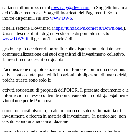
cartaceo all’indirizzo mail
dws.italy@dws.com
, ai Soggetti Incaricati
del Collocamento e ai Soggetti Incaricati dei Pagamenti. Sono
inoltre disponibili sul sito
www.DWS
.
it nella sezione Download (
https://funds.dws.com/it-it/Download/
).
Una sintesi dei diritti degli investitori è disponibile sul sito
www.DWS.it
. Il gestore/La società di
gestione può decidere di porre fine alle disposizioni adottate per la
commercializzazione dei suoi organismi di investimento collettivo.
L’investimento descritto riguarda
l’acquisizione di quote o azioni in un fondo e non in una determinata
attività sottostante quali edifici o azioni, obbligazioni di una società,
poiché queste sono solo le
attività sottostanti di proprietà dell’OICR. Il presente documento e le
informazioni in esso contenute non creano alcun obbligo legalmente
vincolante per le Parti così
come non costituiscono, in alcun modo consulenza in materia di
investimenti o ricerca in materia di investimenti. In particolare, non
costituiscono una raccomandazione
personalizzata, adatta al Cliente, di eseguire operazioni riferite ai