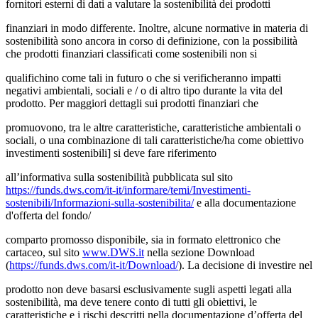
fornitori esterni di dati a valutare la sostenibilità dei prodotti
finanziari in modo differente. Inoltre, alcune normative in materia di
sostenibilità sono ancora in corso di definizione, con la possibilità
che prodotti finanziari classificati come sostenibili non si
qualifichino come tali in futuro o che si verificheranno impatti
negativi ambientali, sociali e / o di altro tipo durante la vita del
prodotto. Per maggiori dettagli sui prodotti finanziari che
promuovono, tra le altre caratteristiche, caratteristiche ambientali o
sociali, o una combinazione di tali caratteristiche/ha come obiettivo
investimenti sostenibili] si deve fare riferimento
all’informativa sulla sostenibilità pubblicata sul sito
https://funds.dws.com/it-it/informare/temi/Investimenti-
sostenibili/Informazioni-sulla-sostenibilita/
e alla documentazione
d'offerta del fondo/
comparto promosso disponibile, sia in formato elettronico che
cartaceo, sul sito
www.DWS.it
nella sezione Download
(
https://funds.dws.com/it-it/Download/
). La decisione di investire nel
prodotto non deve basarsi esclusivamente sugli aspetti legati alla
sostenibilità, ma deve tenere conto di tutti gli obiettivi, le
caratteristiche e i rischi descritti nella documentazione d’offerta del