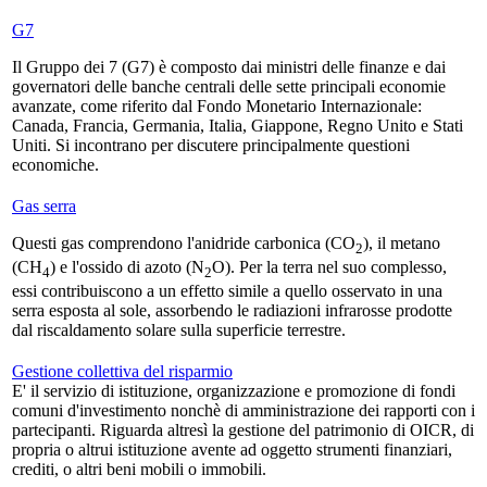
G7
Il Gruppo dei 7 (G7) è composto dai ministri delle finanze e dai
governatori delle banche centrali delle sette principali economie
avanzate, come riferito dal Fondo Monetario Internazionale:
Canada, Francia, Germania, Italia, Giappone, Regno Unito e Stati
Uniti. Si incontrano per discutere principalmente questioni
economiche.
Gas serra
Questi gas comprendono l'anidride carbonica (CO
), il metano
2
(CH
) e l'ossido di azoto (N
O). Per la terra nel suo complesso,
4
2
essi contribuiscono a un effetto simile a quello osservato in una
serra esposta al sole, assorbendo le radiazioni infrarosse prodotte
dal riscaldamento solare sulla superficie terrestre.
Gestione collettiva del risparmio
E' il servizio di istituzione, organizzazione e promozione di fondi
comuni d'investimento nonchè di amministrazione dei rapporti con i
partecipanti. Riguarda altresì la gestione del patrimonio di OICR, di
propria o altrui istituzione avente ad oggetto strumenti finanziari,
crediti, o altri beni mobili o immobili.