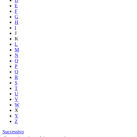
D
E
F
G
H
I
J
K
L
M
N
O
P
Q
R
S
T
U
V
W
X
Y
Z
Successivo