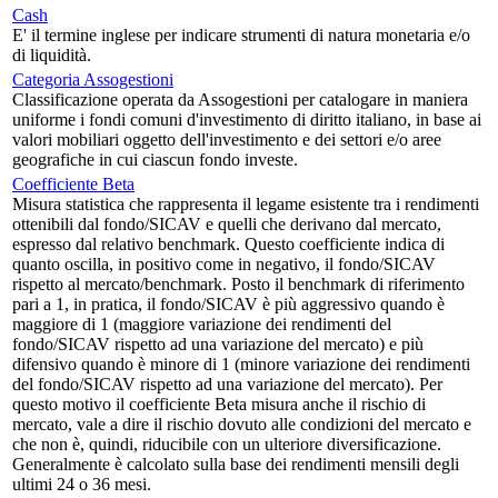
Cash
E' il termine inglese per indicare strumenti di natura monetaria e/o
di liquidità.
Categoria Assogestioni
Classificazione operata da Assogestioni per catalogare in maniera
uniforme i fondi comuni d'investimento di diritto italiano, in base ai
valori mobiliari oggetto dell'investimento e dei settori e/o aree
geografiche in cui ciascun fondo investe.
Coefficiente Beta
Misura statistica che rappresenta il legame esistente tra i rendimenti
ottenibili dal fondo/SICAV e quelli che derivano dal mercato,
espresso dal relativo benchmark. Questo coefficiente indica di
quanto oscilla, in positivo come in negativo, il fondo/SICAV
rispetto al mercato/benchmark. Posto il benchmark di riferimento
pari a 1, in pratica, il fondo/SICAV è più aggressivo quando è
maggiore di 1 (maggiore variazione dei rendimenti del
fondo/SICAV rispetto ad una variazione del mercato) e più
difensivo quando è minore di 1 (minore variazione dei rendimenti
del fondo/SICAV rispetto ad una variazione del mercato). Per
questo motivo il coefficiente Beta misura anche il rischio di
mercato, vale a dire il rischio dovuto alle condizioni del mercato e
che non è, quindi, riducibile con un ulteriore diversificazione.
Generalmente è calcolato sulla base dei rendimenti mensili degli
ultimi 24 o 36 mesi.