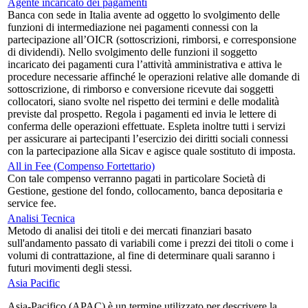
Agente incaricato dei pagamenti
Banca con sede in Italia avente ad oggetto lo svolgimento delle
funzioni di intermediazione nei pagamenti connessi con la
partecipazione all’OICR (sottoscrizioni, rimborsi, e corresponsione
di dividendi). Nello svolgimento delle funzioni il soggetto
incaricato dei pagamenti cura l’attività amministrativa e attiva le
procedure necessarie affinché le operazioni relative alle domande di
sottoscrizione, di rimborso e conversione ricevute dai soggetti
collocatori, siano svolte nel rispetto dei termini e delle modalità
previste dal prospetto. Regola i pagamenti ed invia le lettere di
conferma delle operazioni effettuate. Espleta inoltre tutti i servizi
per assicurare ai partecipanti l’esercizio dei diritti sociali connessi
con la partecipazione alla Sicav e agisce quale sostituto di imposta.
All in Fee (Compenso Fortettario)
Con tale compenso verranno pagati in particolare Società di
Gestione, gestione del fondo, collocamento, banca depositaria e
service fee.
Analisi Tecnica
Metodo di analisi dei titoli e dei mercati finanziari basato
sull'andamento passato di variabili come i prezzi dei titoli o come i
volumi di contrattazione, al fine di determinare quali saranno i
futuri movimenti degli stessi.
Asia Pacific
Asia-Pacifico (APAC) è un termine utilizzato per descrivere la