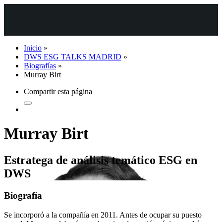
Inicio
»
DWS ESG TALKS MADRID
»
Biografías
»
Murray Birt
Compartir esta página
Murray Birt
Estratega de análisis temático ESG en
DWS
Biografía
Se incorporó a la compañía en 2011. Antes de ocupar su puesto