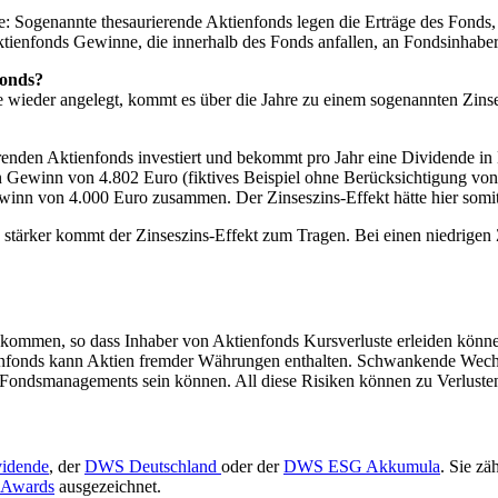
e: Sogenannte thesaurierende Aktienfonds legen die Erträge des Fonds
ienfonds Gewinne, die innerhalb des Fonds anfallen, an Fondsinhaber 
fonds?
 wieder angelegt, kommt es über die Jahre zu einem sogenannten Zinse
erenden Aktienfonds investiert und bekommt pro Jahr eine Dividende in
nen Gewinn von 4.802 Euro (fiktives Beispiel ohne Berücksichtigung v
inn von 4.000 Euro zusammen. Der Zinseszins-Effekt hätte hier somi
o stärker kommt der Zinseszins-Effekt zum Tragen. Bei einen niedrigen Z
ommen, so dass Inhaber von Aktienfonds Kursverluste erleiden könn
ienfonds kann Aktien fremder Währungen enthalten. Schwankende Wechse
es Fondsmanagements sein können. All diese Risiken können zu Verluste
idende
, der
DWS Deutschland
oder der
DWS ESG Akkumula
. Sie zä
 Awards
ausgezeichnet.