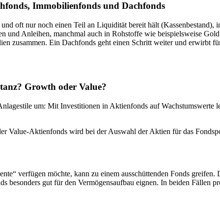
schfonds, Immobilienfonds und Dachfonds
nd oft nur noch einen Teil an Liquidität bereit hält (Kassenbestand), i
tien und Anleihen, manchmal auch in Rohstoffe wie beispielsweise Gold
zusammen. Ein Dachfonds geht einen Schritt weiter und erwirbt für se
stanz? Growth oder Value?
Anlagestile um: Mit Investitionen in Aktienfonds auf Wachstumswert
 Value-Aktienfonds wird bei der Auswahl der Aktien für das Fondspor
nte“ verfügen möchte, kann zu einem ausschüttenden Fonds greifen. 
nds besonders gut für den Vermögensaufbau eignen. In beiden Fällen p