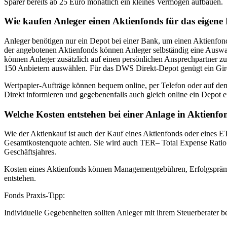
Sparer bereits ab 25 Euro monatlich ein kleines Vermögen aufbauen.
Wie kaufen Anleger einen Aktienfonds für das eigene
Anleger benötigen nur ein Depot bei einer Bank, um einen Aktienfon
der angebotenen Aktienfonds können Anleger selbständig eine Auswah
können Anleger zusätzlich auf einen persönlichen Ansprechpartner zu
150 Anbietern auswählen. Für das DWS Direkt-Depot genügt ein Gir
Wertpapier-Aufträge können bequem online, per Telefon oder auf dem
Direkt informieren und gegebenenfalls auch gleich online ein Depot e
Welche Kosten entstehen bei einer Anlage in Aktienfo
Wie der Aktienkauf ist auch der Kauf eines Aktienfonds oder eines E
Gesamtkostenquote achten. Sie wird auch TER– Total Expense Ratio 
Geschäftsjahres.
Kosten eines Aktienfonds können Managementgebühren, Erfolgsprämi
entstehen.
Fonds Praxis-Tipp:
Individuelle Gegebenheiten sollten Anleger mit ihrem Steuerberater b