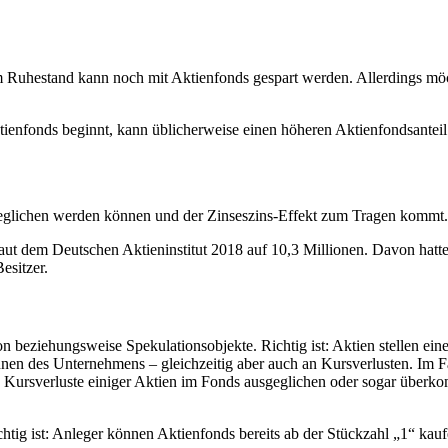
m Ruhestand kann noch mit Aktienfonds gespart werden. Allerdings mö
ienfonds beginnt, kann üblicherweise einen höheren Aktienfondsanteil
geglichen werden können und der Zinseszins-Effekt zum Tragen kommt.
 laut dem Deutschen Aktieninstitut 2018 auf 10,3 Millionen. Davon hat
esitzer.
n beziehungsweise Spekulationsobjekte. Richtig ist: Aktien stellen ei
nen des Unternehmens – gleichzeitig aber auch an Kursverlusten. Im Fal
 Kursverluste einiger Aktien im Fonds ausgeglichen oder sogar überkom
 Richtig ist: Anleger können Aktienfonds bereits ab der Stückzahl „1“ 