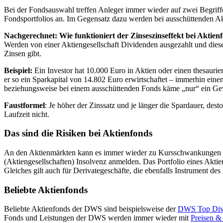
Bei der Fondsauswahl treffen Anleger immer wieder auf zwei Begriff
Fondsportfolios an. Im Gegensatz dazu werden bei ausschüttenden Akt
Nachgerechnet: Wie funktioniert der Zinseszinseffekt bei Aktien
Werden von einer Aktiengesellschaft Dividenden ausgezahlt und diese
Zinsen gibt.
Beispiel:
Ein Investor hat 10.000 Euro in Aktien oder einen thesauri
er so ein Sparkapital von 14.802 Euro erwirtschaftet – immerhin ei
beziehungsweise bei einem ausschüttenden Fonds käme „nur“ ein Gew
Faustformel
: Je höher der Zinssatz und je länger die Spardauer, dest
Laufzeit nicht.
Das sind die Risiken bei Aktienfonds
An den Aktienmärkten kann es immer wieder zu Kursschwankungen k
(Aktiengesellschaften) Insolvenz anmelden. Das Portfolio eines Akt
Gleiches gilt auch für Derivategeschäfte, die ebenfalls Instrument d
Beliebte Aktienfonds
Beliebte Aktienfonds der DWS sind beispielsweise der
DWS Top Div
Fonds und Leistungen der DWS werden immer wieder mit
Preisen &