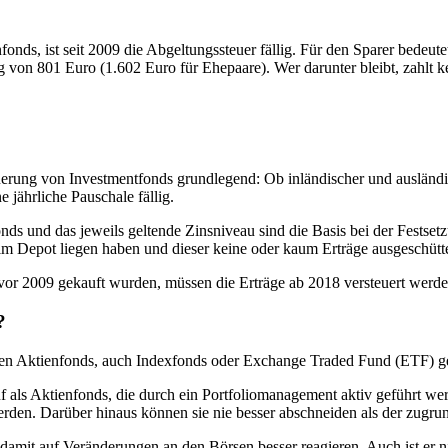
nds, ist seit 2009 die Abgeltungssteuer fällig. Für den Sparer bedeutet
ag von 801 Euro (1.602 Euro für Ehepaare). Wer darunter bleibt, zahlt k
erung von Investmentfonds grundlegend: Ob inländischer und ausländisc
 jährliche Pauschale fällig.
 und das jeweils geltende Zinsniveau sind die Basis bei der Festsetzun
 im Depot liegen haben und dieser keine oder kaum Erträge ausgeschüttet
 vor 2009 gekauft wurden, müssen die Erträge ab 2018 versteuert werde
?
ven Aktienfonds, auch Indexfonds oder Exchange Traded Fund (ETF) gen
f als Aktienfonds, die durch ein Portfoliomanagement aktiv geführt wer
den. Darüber hinaus können sie nie besser abschneiden als der zugrund
 damit auf Veränderungen an den Börsen besser reagieren. Auch ist er 