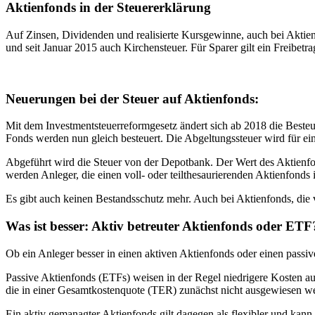
Aktienfonds in der Steuererklärung
Auf Zinsen, Dividenden und realisierte Kursgewinne, auch bei Aktienfo
und seit Januar 2015 auch Kirchensteuer. Für Sparer gilt ein Freibetr
Neuerungen bei der Steuer auf Aktienfonds:
Mit dem Investmentsteuerreformgesetz ändert sich ab 2018 die Besteu
Fonds werden nun gleich besteuert. Die Abgeltungssteuer wird für eine
Abgeführt wird die Steuer von der Depotbank. Der Wert des Aktienfonds
werden Anleger, die einen voll- oder teilthesaurierenden Aktienfonds
Es gibt auch keinen Bestandsschutz mehr. Auch bei Aktienfonds, die
Was ist besser: Aktiv betreuter Aktienfonds oder ETF
Ob ein Anleger besser in einen aktiven Aktienfonds oder einen passi
Passive Aktienfonds (ETFs) weisen in der Regel niedrigere Kosten au
die in einer Gesamtkostenquote (TER) zunächst nicht ausgewiesen wer
Ein aktiv gemanagter Aktienfonds gilt dagegen als flexibler und kann