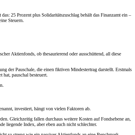
 das: 25 Prozent plus Solidaritätszuschlag behält das Finanzamt ein –
eine Steuern.
her Aktienfonds, ob thesaurierend oder ausschüttend, all diese
g der Pauschale, die einen fiktiven Mindestertrag darstellt. Erstmals
 hat, pauschal besteuert.
n.
annt, investiert, hängt von vielen Faktoren ab.
den. Gleichzeitig fallen durchaus weitere Kosten auf Fondsebene an,
e liegende Index, aber eben auch nicht schlechter.
nicht so streng wie ein passiver Aktienfonds an eine Benchmark